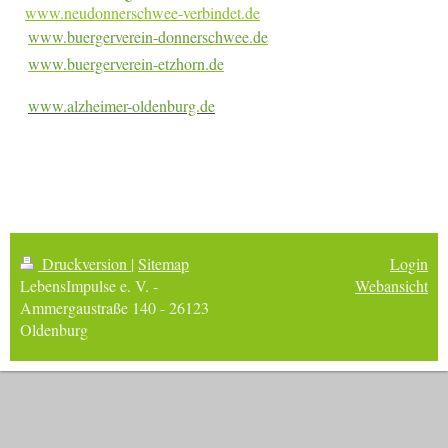
www.neudonnerschwee-verbindet.de
www.buergerverein-donnerschwee.de
www.buergerverein-etzhorn.de
www.alzheimer-oldenburg.de
Druckversion
|
Sitemap
Login
LebensImpulse e. V. -
Webansicht
Ammergaustraße 140 - 26123
Oldenburg